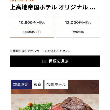
上高地帝国ホテル オリジナル パジャマ（布袋付き）男女兼用
10,800円~
12,000円~
税込
税込
?
会員価格
通常価格
※種類を選んでからカートにお入れください。
種類を選ぶ
数量限定
東京
帝国ホテル