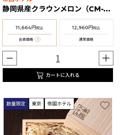
静岡県産クラウンメロン（CM-120）1個
11,664円
12,960円
税込
税込
?
会員価格
通常価格
カートに入れる
数量限定
東京
帝国ホテル