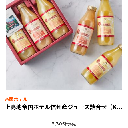
帝国ホテル
上高地帝国ホテル信州産ジュース詰合せ（KTJ-30）2種3本入
3,305円
税込