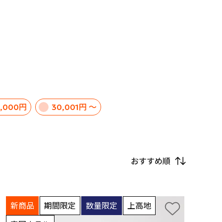
0,000円
30,001円 ～
おすすめ順
新商品
期間限定
数量限定
上高地