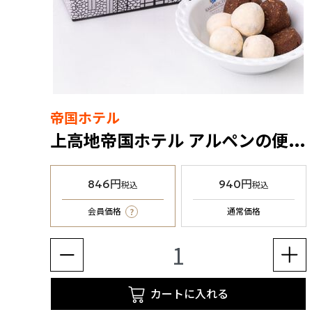
帝国ホテル
上高地帝国ホテル アルペンの便りクッキー
846円
940円
税込
税込
?
会員価格
通常価格
カートに入れる