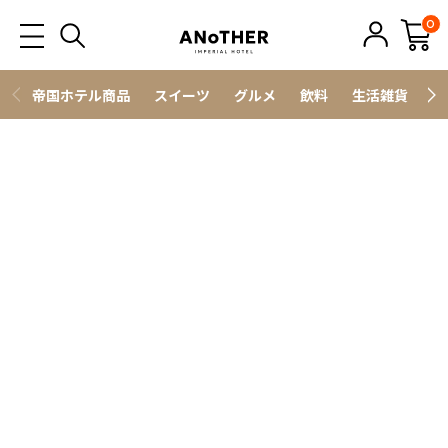
0
帝国ホテル商品
スイーツ
グルメ
飲料
生活雑貨
ス
ワイン・果実酒