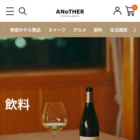
0
帝国ホテル商品
スイーツ
グルメ
飲料
生活雑貨
ス
飲料