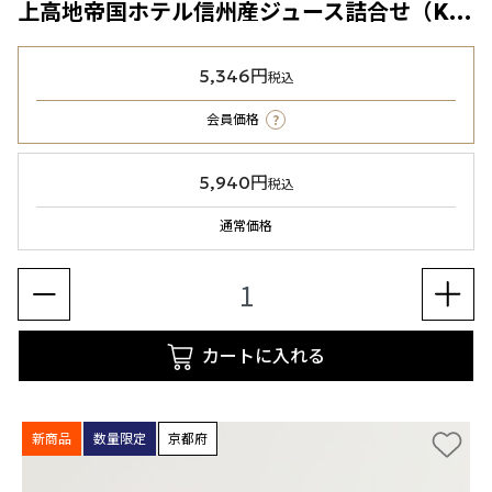
上高地帝国ホテル信州産ジュース詰合せ（KTJ-50）2種5本入
5,346円
税込
?
会員価格
5,940円
税込
通常価格
カートに入れる
新商品
数量限定
京都府