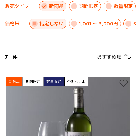
販売タイプ
新商品
期間限定
数量限定
価格帯
指定しない
1,001 ～ 3,000円
おすすめ順
7
件
新商品
期間限定
数量限定
帝国ホテル