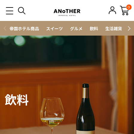
0
帝国ホテル商品
スイーツ
グルメ
飲料
生活雑貨
ス
飲料