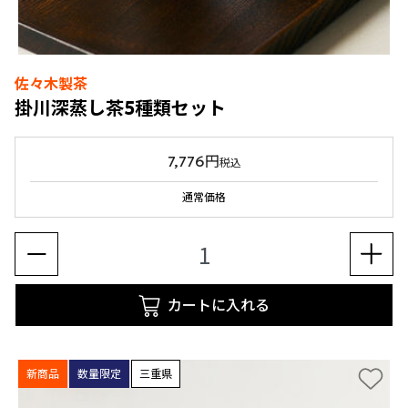
佐々木製茶
掛川深蒸し茶5種類セット
7,776円
税込
通常価格
カートに入れる
新商品
数量限定
三重県