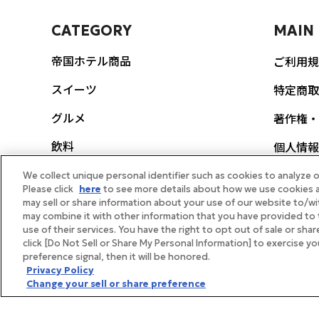
CATEGORY
MAIN
帝国ホテル商品
ご利用規
スイーツ
特定商取
グルメ
著作権・
飲料
個人情報
ポリシー
生活雑貨
We collect unique personal identifier such as cookies to analyze o
Please click
here
to see more details about how we use cookies a
FEAT
may sell or share information about your use of our website to/wi
スヌーピー
may combine it with other information that you have provided to 
use of their services. You have the right to opt out of sale or sha
帝国ホテ
ギフト券
click [Do Not Sell or Share My Personal Information] to exercise y
preference signal, then it will be honored.
メディア
体験・イベント
Privacy Policy
Change your sell or share preference
帝国ホテ
ギフト向け商品