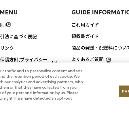
 MENU
GUIDE INFORMATI
ご利用ガイド
則
領収書ガイド
引法に基づく表記
商品の発送・配送料につい
リンク
よくあるご質問
保護方針[プライバシー
]
ur traffic and to personalize content and ads.
お問い合わせ
nd the retention period of each cookie. We
URES
th our analytics and advertising partners, who
them or that they have collected from your
Do 
re of your personal information by us. Please
ルのカレーをご自宅で
our right. If we have detected an opt-out
掲載商品
ル ホテルメイド特集
Copyright Imperial Hotel, Ltd.