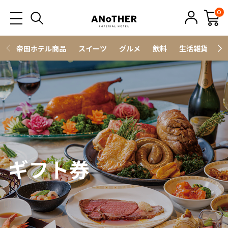
0
帝国ホテル商品
スイーツ
グルメ
飲料
生活雑貨
ス
ギフト券