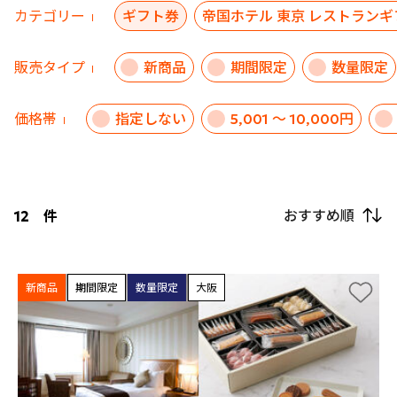
カテゴリー
ギフト券
帝国ホテル 東京 レストランギ
販売タイプ
新商品
期間限定
数量限定
価格帯
指定しない
5,001 ～ 10,000円
おすすめ順
12
件
新商品
期間限定
数量限定
大阪