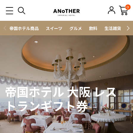
0
帝国ホテル商品
スイーツ
グルメ
飲料
生活雑貨
ス
帝国ホテル 大阪 レス
トランギフト券