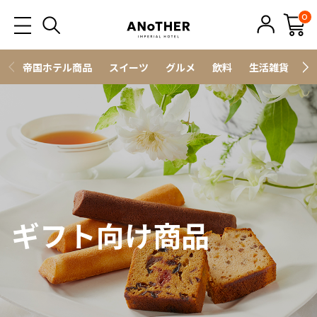
0
帝国ホテル商品
スイーツ
グルメ
飲料
生活雑貨
ス
ギフト向け商品