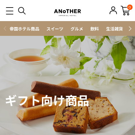
0
帝国ホテル商品
スイーツ
グルメ
飲料
生活雑貨
ス
ギフト向け商品