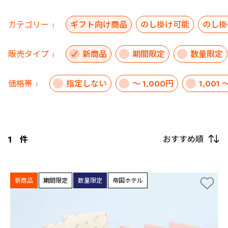
カテゴリー
ギフト向け商品
のし掛け可能
のし掛
販売タイプ
新商品
期間限定
数量限定
価格帯
指定しない
～ 1,000円
1,001 
おすすめ順
1
件
新商品
期間限定
数量限定
帝国ホテル