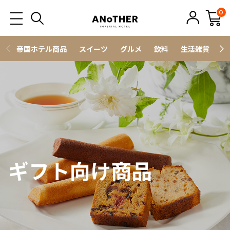
0
帝国ホテル商品
スイーツ
グルメ
飲料
生活雑貨
ス
ギフト向け商品