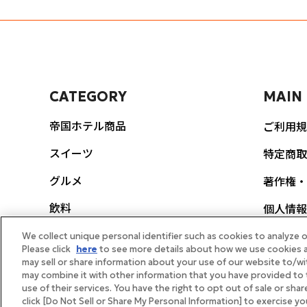
CATEGORY
MAIN
帝国ホテル商品
ご利用規
スイーツ
特定商取
グルメ
著作権・
飲料
個人情報
ポリシー
生活雑貨
We collect unique personal identifier such as cookies to analyze o
Please click
here
to see more details about how we use cookies a
FEAT
may sell or share information about your use of our website to/wi
スヌーピー
may combine it with other information that you have provided to 
use of their services. You have the right to opt out of sale or sha
帝国ホテ
ギフト券
click [Do Not Sell or Share My Personal Information] to exercise y