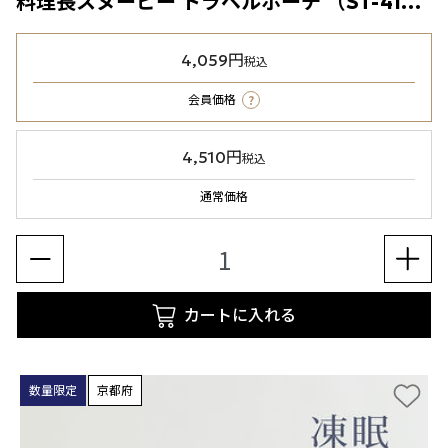
料理長スヌーピー トラベルポーチ （ST-41D）ダークブラウン
4,059円
税込
?
会員価格
4,510円
税込
通常価格
カートに入れる
数量限定
京都府