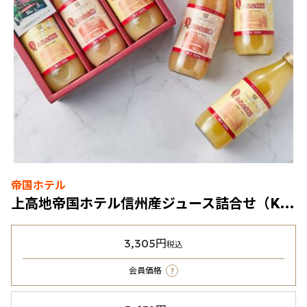
帝国ホテル
上高地帝国ホテル信州産ジュース詰合せ（KTJ-30）2種3本入
3,305円
税込
?
会員価格