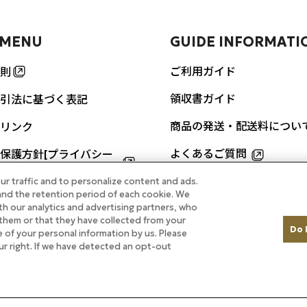
 MENU
GUIDE INFORMATI
ご利用ガイド
則
領収書ガイド
引法に基づく表記
商品の発送・配送料につい
リンク
よくあるご質問
保護方針[プライバシー
]
ur traffic and to personalize content and ads.
お問い合わせ
nd the retention period of each cookie. We
URES
th our analytics and advertising partners, who
them or that they have collected from your
Do 
re of your personal information by us. Please
ルのカレーをご自宅で
our right. If we have detected an opt-out
掲載商品
ル ホテルメイド特集