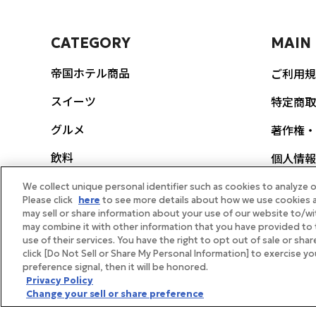
CATEGORY
MAIN
帝国ホテル商品
ご利用規
スイーツ
特定商取
グルメ
著作権・
飲料
個人情報
ポリシー
生活雑貨
We collect unique personal identifier such as cookies to analyze o
Please click
here
to see more details about how we use cookies a
FEAT
may sell or share information about your use of our website to/wi
スヌーピー
may combine it with other information that you have provided to 
use of their services. You have the right to opt out of sale or sha
帝国ホテ
ギフト券
click [Do Not Sell or Share My Personal Information] to exercise y
preference signal, then it will be honored.
メディア
体験・イベント
Privacy Policy
Change your sell or share preference
帝国ホテ
ギフト向け商品