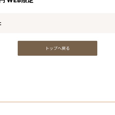
0円 WEB限定
た
トップへ戻る