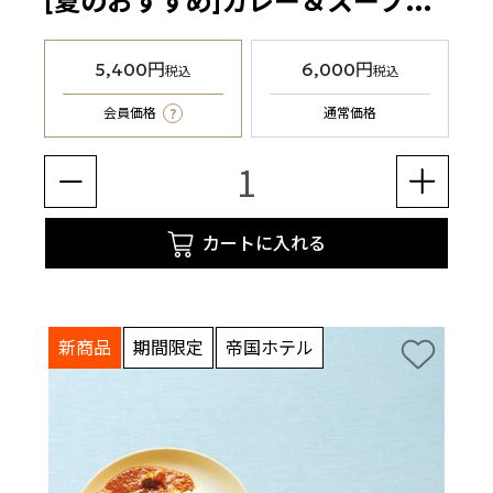
[夏のおすすめ]カレー＆スープ缶お試しセット
5,400円
6,000円
税込
税込
?
会員価格
通常価格
カートに入れる
新商品
期間限定
帝国ホテル