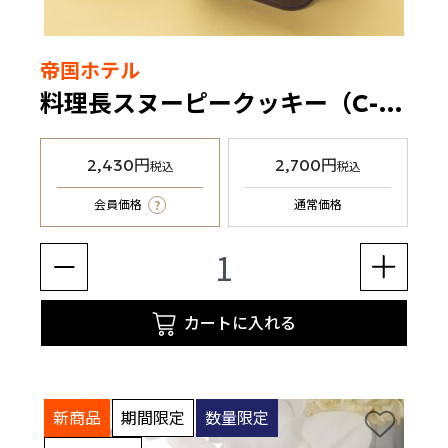
帝国ホテル
料理長スヌーピークッキー（C-25S2）12枚
2,430円
2,700円
税込
税込
?
会員価格
通常価格
カートに入れる
新商品
期間限定
数量限定