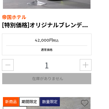
帝国ホテル
[特別価格]オリジナルブレンデッドワイン峡東2023 6本セット福袋
42,000円
税込
通常価格
在庫がありません
新商品
期間限定
数量限定