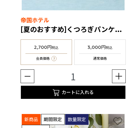
帝国ホテル
[夏のおすすめ]くつろぎパンケーキセット（冷凍食品）
2,700円
3,000円
税込
税込
?
会員価格
通常価格
カートに入れる
新商品
期間限定
数量限定