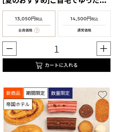
[夏のおすすめ]ご自宅でゆったりグルメセット（冷凍食品）
13,050円
14,500円
税込
税込
?
会員価格
通常価格
カートに入れる
新商品
期間限定
数量限定
帝国ホテル