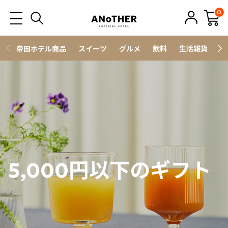
0
帝国ホテル商品
スイーツ
グルメ
飲料
生活雑貨
ス
5,000円以下のギフト