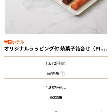
帝国ホテル
オリジナルラッピング付 焼菓子詰合せ（PI-16BE）3種5個入
1,672円
税込
?
会員価格
1,857円
税込
通常価格