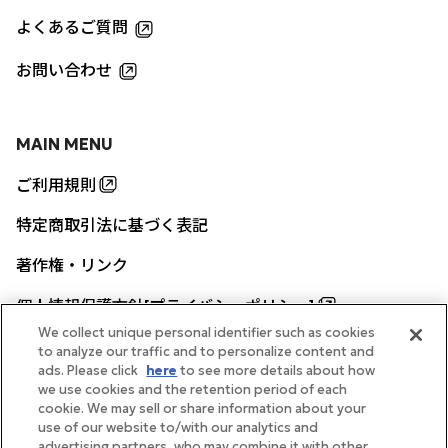
よくあるご質問
お問い合わせ
MAIN MENU
ご利用規則
特定商取引法に基づく表記
著作権・リンク
個人情報保護方針[プライバシーポリシー]
We collect unique personal identifier such as cookies
to analyze our traffic and to personalize content and
ads. Please click
here
to see more details about how
帝国ホテル公式サイト
we use cookies and the retention period of each
cookie. We may sell or share information about your
use of our website to/with our analytics and
advertising partners, who may combine it with other