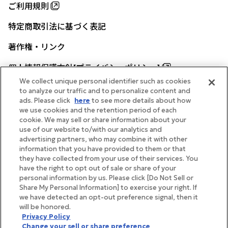
ご利用規則
特定商取引法に基づく表記
著作権・リンク
個人情報保護方針[プライバシーポリシー]
We collect unique personal identifier such as cookies
to analyze our traffic and to personalize content and
ads. Please click
here
to see more details about how
帝国ホテル公式サイト
we use cookies and the retention period of each
cookie. We may sell or share information about your
use of our website to/with our analytics and
advertising partners, who may combine it with other
information that you have provided to them or that
they have collected from your use of their services. You
FOLLOW
have the right to opt out of sale or share of your
personal information by us. Please click [Do Not Sell or
Share My Personal Information] to exercise your right. If
we have detected an opt-out preference signal, then it
will be honored.
Copyright Imperial Hotel, Ltd.
Privacy Policy
Change your sell or share preference