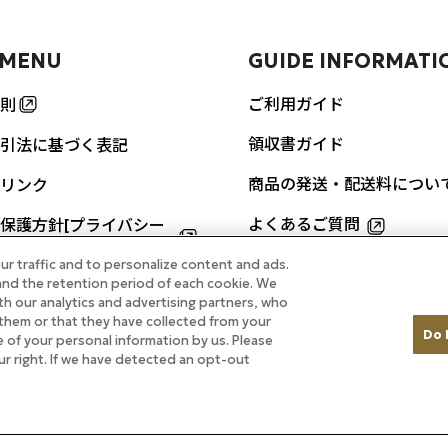
 MENU
GUIDE INFORMATI
ご利用ガイド
則
領収書ガイド
引法に基づく表記
商品の発送・配送料につい
リンク
よくあるご質問
保護方針[プライバシー
]
ur traffic and to personalize content and ads.
お問い合わせ
nd the retention period of each cookie. We
URES
th our analytics and advertising partners, who
them or that they have collected from your
Do 
re of your personal information by us. Please
ルのカレーをご自宅で
our right. If we have detected an opt-out
掲載商品
ル ホテルメイド特集