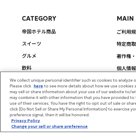
CATEGORY
MAIN
帝国ホテル商品
ご利用規
スイーツ
特定商取
グルメ
著作権・
飲料
個人情報
ポリシー
生活雑貨
We collect unique personal identifier such as cookies to analyze o
Please click
here
to see more details about how we use cookies a
FEAT
may sell or share information about your use of our website to/wi
スヌーピー
may combine it with other information that you have provided to 
use of their services. You have the right to opt out of sale or sha
帝国ホテ
ギフト券
click [Do Not Sell or Share My Personal Information] to exercise y
preference signal, then it will be honored.
メディア
体験・イベント
Privacy Policy
Change your sell or share preference
帝国ホテ
ギフト向け商品