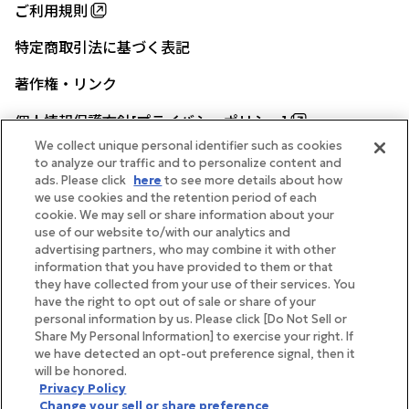
ご利用規則
特定商取引法に基づく表記
著作権・リンク
個人情報保護方針[プライバシーポリシー]
We collect unique personal identifier such as cookies
to analyze our traffic and to personalize content and
ads. Please click
here
to see more details about how
帝国ホテル公式サイト
we use cookies and the retention period of each
cookie. We may sell or share information about your
use of our website to/with our analytics and
advertising partners, who may combine it with other
information that you have provided to them or that
they have collected from your use of their services. You
FOLLOW
have the right to opt out of sale or share of your
personal information by us. Please click [Do Not Sell or
Share My Personal Information] to exercise your right. If
we have detected an opt-out preference signal, then it
will be honored.
Copyright Imperial Hotel, Ltd.
Privacy Policy
Change your sell or share preference