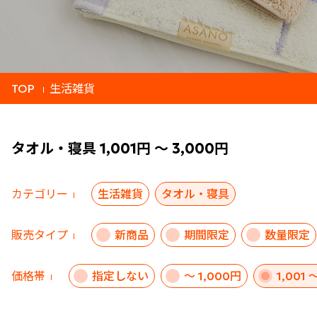
TOP
生活雑貨
タオル・寝具 1,001円 ～ 3,000円
カテゴリー
生活雑貨
タオル・寝具
販売タイプ
新商品
期間限定
数量限定
価格帯
指定しない
～ 1,000円
1,001 