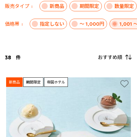
販売タイプ
新商品
期間限定
数量限定
価格帯
指定しない
～ 1,000円
1,001 
おすすめ順
38
件
新商品
期間限定
帝国ホテル