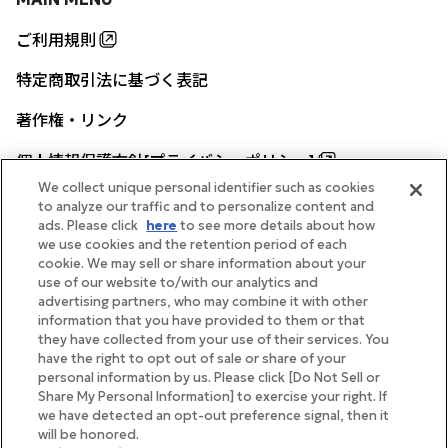
ご利用規則
特定商取引法に基づく表記
著作権・リンク
個人情報保護方針[プライバシーポリシー]
We collect unique personal identifier such as cookies
to analyze our traffic and to personalize content and
ads. Please click
here
to see more details about how
帝国ホテル公式サイト
we use cookies and the retention period of each
cookie. We may sell or share information about your
use of our website to/with our analytics and
advertising partners, who may combine it with other
information that you have provided to them or that
they have collected from your use of their services. You
FOLLOW
have the right to opt out of sale or share of your
personal information by us. Please click [Do Not Sell or
Share My Personal Information] to exercise your right. If
we have detected an opt-out preference signal, then it
will be honored.
Copyright Imperial Hotel, Ltd.