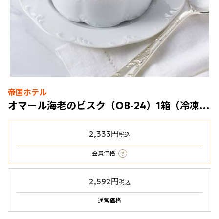
帝国ホテル
オマール海老のビスク（OB-24）1箱（冷凍食品）
2,333円
税込
?
会員価格
2,592円
税込
通常価格