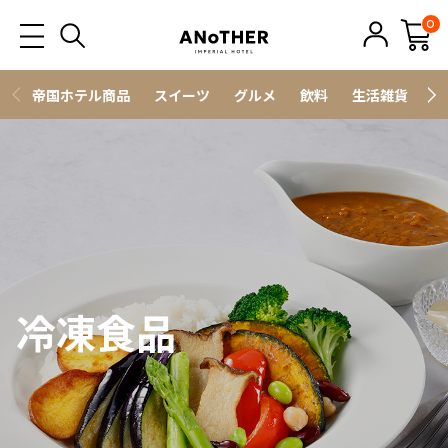
0
帝国ホテル商品
スイーツ
グルメ
飲料
生活雑貨
ス
冷凍食品