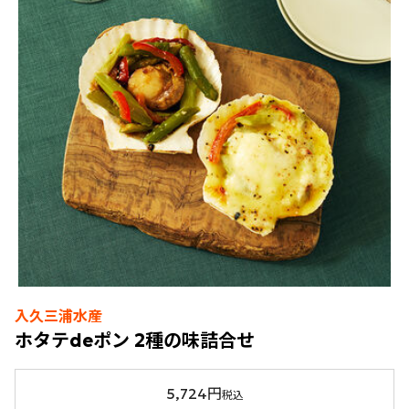
入久三浦水産
ホタテdeポン 2種の味詰合せ
5,724円
税込