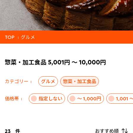
TOP
グルメ
惣菜・加工食品 5,001円 ～ 10,000円
カテゴリー
グルメ
惣菜・加工食品
価格帯
指定しない
～ 1,000円
1,001 
おすすめ順
23
件