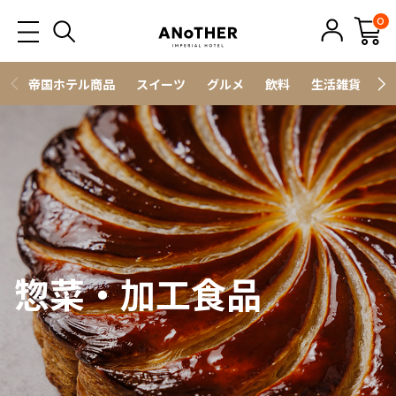
0
帝国ホテル商品
スイーツ
グルメ
飲料
生活雑貨
ス
惣菜・加工食品