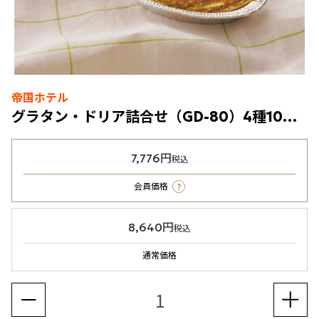
帝国ホテル
グラタン・ドリア詰合せ（GD-80）4種10個入（冷凍食品）
7,776円
税込
?
会員価格
8,640円
税込
通常価格