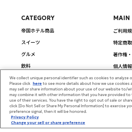
CATEGORY
MAIN
帝国ホテル商品
ご利用規
スイーツ
特定商取
グルメ
著作権・
飲料
個人情報
ポリシー
生活雑貨
We collect unique personal identifier such as cookies to analyze o
Please click
here
to see more details about how we use cookies a
FEAT
may sell or share information about your use of our website to/wi
スヌーピー
may combine it with other information that you have provided to 
use of their services. You have the right to opt out of sale or sha
帝国ホテ
ギフト券
click [Do Not Sell or Share My Personal Information] to exercise y
preference signal, then it will be honored.
メディア
体験・イベント
Privacy Policy
Change your sell or share preference
帝国ホテ
ギフト向け商品