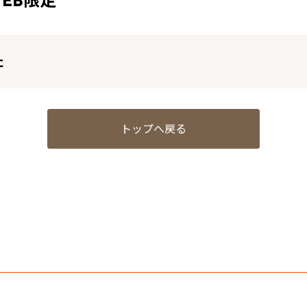
 WEB限定
た
トップへ戻る