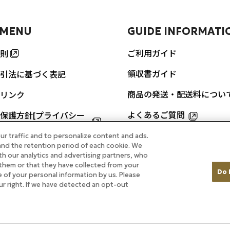
 MENU
GUIDE INFORMATI
ご利用ガイド
則
領収書ガイド
引法に基づく表記
商品の発送・配送料につい
リンク
よくあるご質問
保護方針[プライバシー
]
ur traffic and to personalize content and ads.
お問い合わせ
nd the retention period of each cookie. We
URES
th our analytics and advertising partners, who
them or that they have collected from your
Do 
re of your personal information by us. Please
ルのカレーをご自宅で
our right. If we have detected an opt-out
掲載商品
ル ホテルメイド特集