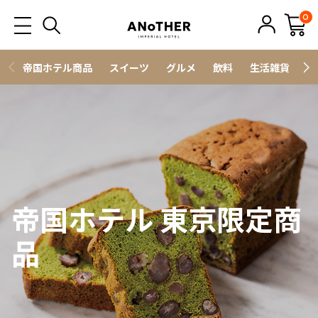
0
帝国ホテル商品
スイーツ
グルメ
飲料
生活雑貨
ス
帝国ホテル 東京限定商
品