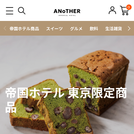
0
帝国ホテル商品
スイーツ
グルメ
飲料
生活雑貨
ス
帝国ホテル 東京限定商
品