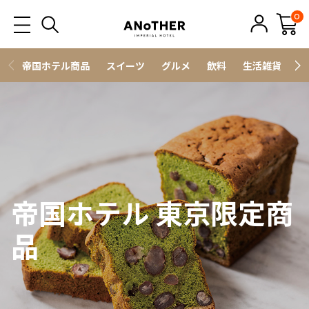
0
帝国ホテル商品
スイーツ
グルメ
飲料
生活雑貨
ス
帝国ホテル 東京限定商
品