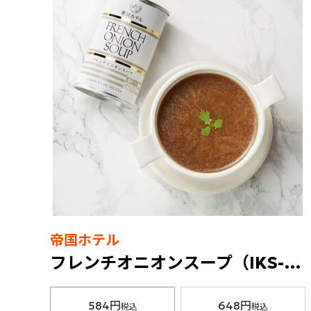
帝国ホテル
フレンチオニオンスープ（IKS-6E）1缶
584円
648円
税込
税込