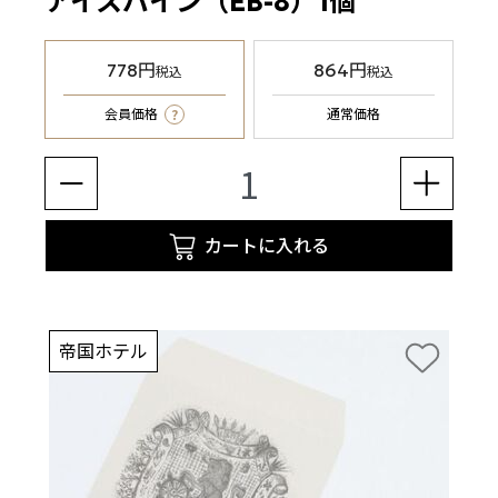
アイスバイン（EB-8）1個
778円
864円
税込
税込
?
会員価格
通常価格
カートに入れる
帝国ホテル