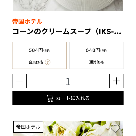
帝国ホテル
コーンのクリームスープ（IKS-6B）1缶
584円
648円
税込
税込
?
会員価格
通常価格
カートに入れる
帝国ホテル