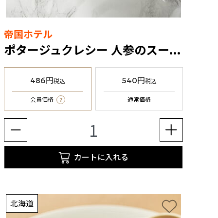
帝国ホテル
ポタージュクレシー 人参のスープ （IKS-5A）1缶
486円
540円
税込
税込
?
会員価格
通常価格
カートに入れる
北海道