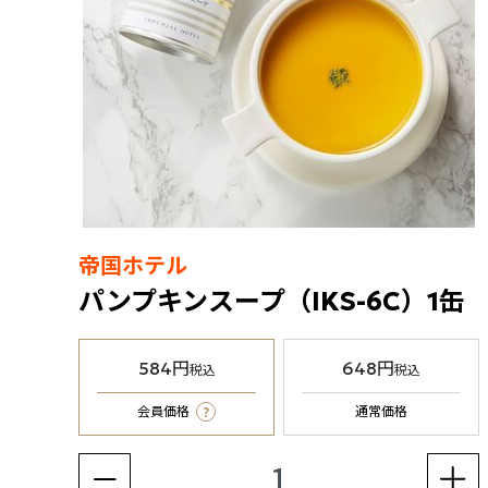
帝国ホテル
パンプキンスープ（IKS-6C）1缶
584円
648円
税込
税込
?
会員価格
通常価格