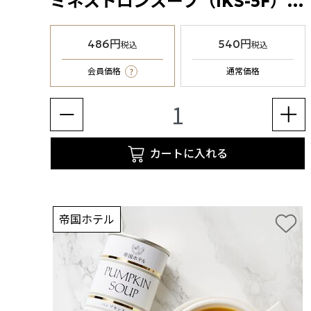
ミネストロンスープ（IKS-5F）1缶
486円
540円
税込
税込
?
会員価格
通常価格
カートに入れる
帝国ホテル