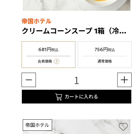
帝国ホテル
クリームコーンスープ 1箱（冷凍食品）
681円
756円
税込
税込
?
会員価格
通常価格
カートに入れる
帝国ホテル