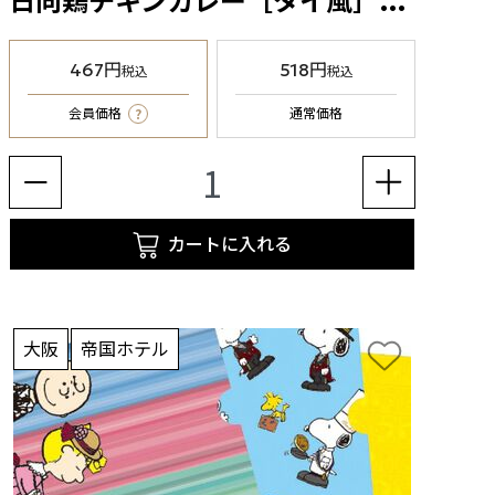
日向鶏チキンカレー［タイ風］（SP-4）1箱 （90g）
467円
518円
税込
税込
?
会員価格
通常価格
カートに入れる
大阪
帝国ホテル