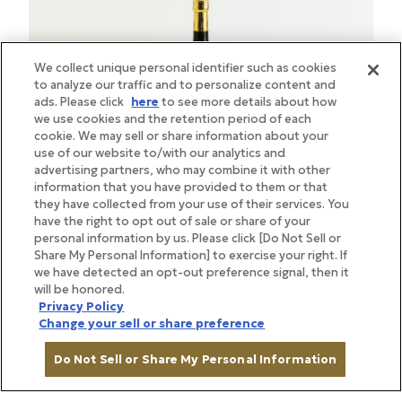
We collect unique personal identifier such as cookies
to analyze our traffic and to personalize content and
ads. Please click
here
to see more details about how
we use cookies and the retention period of each
cookie. We may sell or share information about your
use of our website to/with our analytics and
advertising partners, who may combine it with other
information that you have provided to them or that
they have collected from your use of their services. You
have the right to opt out of sale or share of your
personal information by us. Please click [Do Not Sell or
Share My Personal Information] to exercise your right. If
味わいは、しっかりとしたボディを感じつつ上品で華
we have detected an opt-out preference signal, then it
やか。和食全般によく合い、刺身や白身魚の鍋物、あ
will be honored.
Privacy Policy
わびや伊勢海老の鉄板焼きのほか、川魚などひとくせ
Change your sell or share preference
あるものにも合います。「羽根屋」からイメージした
Do Not Sell or Share My Personal Information
羽根モチーフの華やかなラベルにも注目です。