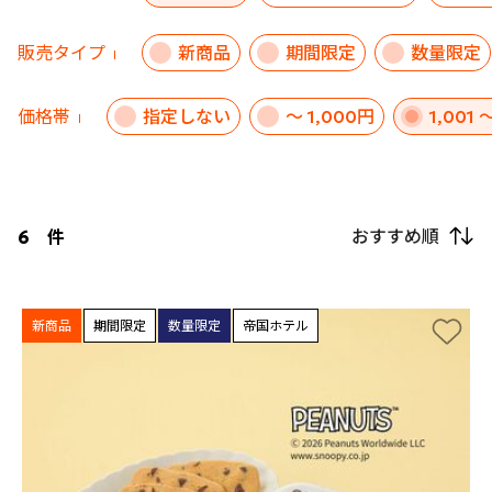
販売タイプ
新商品
期間限定
数量限定
価格帯
指定しない
～ 1,000円
1,001 
おすすめ順
6
件
新商品
期間限定
数量限定
帝国ホテル