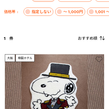
価格帯
指定しない
～ 1,000円
1,001 
おすすめ順
1
件
大阪
帝国ホテル