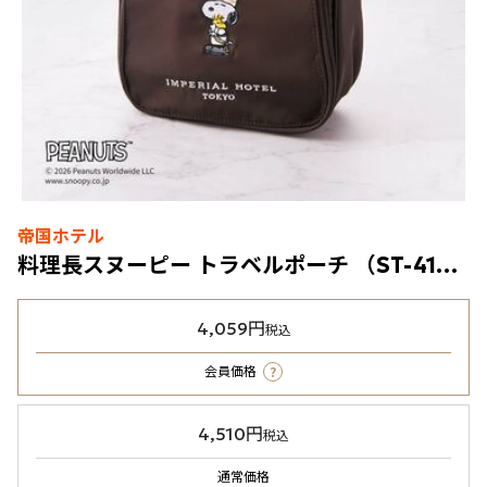
帝国ホテル
料理長スヌーピー トラベルポーチ （ST-41D）ダークブラウン
4,059円
税込
?
会員価格
4,510円
税込
通常価格