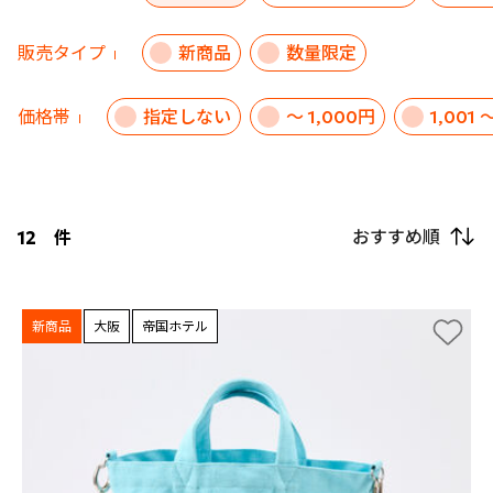
販売タイプ
新商品
数量限定
価格帯
指定しない
～ 1,000円
1,001 
おすすめ順
12
件
新商品
大阪
帝国ホテル