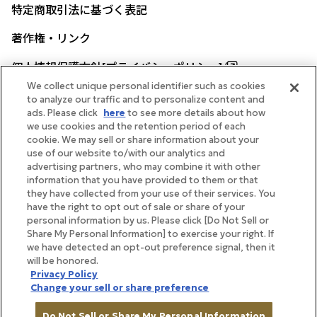
特定商取引法に基づく表記
著作権・リンク
個人情報保護方針[プライバシーポリシー]
We collect unique personal identifier such as cookies
to analyze our traffic and to personalize content and
ads. Please click
here
to see more details about how
帝国ホテル公式サイト
we use cookies and the retention period of each
cookie. We may sell or share information about your
use of our website to/with our analytics and
advertising partners, who may combine it with other
information that you have provided to them or that
they have collected from your use of their services. You
FOLLOW
have the right to opt out of sale or share of your
personal information by us. Please click [Do Not Sell or
Share My Personal Information] to exercise your right. If
we have detected an opt-out preference signal, then it
will be honored.
Copyright Imperial Hotel, Ltd.
Privacy Policy
Change your sell or share preference
Do Not Sell or Share My Personal Information