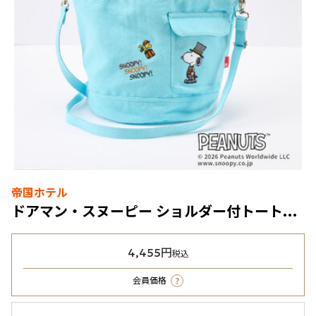
帝国ホテル
ドアマン・スヌーピー ショルダー付トートバッグ 水色（小）
4,455円
税込
?
会員価格