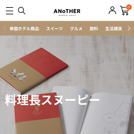
0
帝国ホテル商品
スイーツ
グルメ
飲料
生活雑貨
ス
料理長スヌーピー