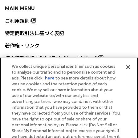
MAIN MENU
ご利用規則
特定商取引法に基づく表記
著作権・リンク
個人情報保護方針[プライバシーポリシー]
We collect unique personal identifier such as cookies
to analyze our traffic and to personalize content and
ads. Please click
here
to see more details about how
帝国ホテル公式サイト
we use cookies and the retention period of each
cookie. We may sell or share information about your
use of our website to/with our analytics and
advertising partners, who may combine it with other
information that you have provided to them or that
they have collected from your use of their services. You
FOLLOW
have the right to opt out of sale or share of your
personal information by us. Please click [Do Not Sell or
Share My Personal Information] to exercise your right. If
we have detected an opt-out preference signal, then it