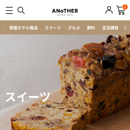
0
帝国ホテル商品
スイーツ
グルメ
飲料
生活雑貨
ス
スイーツ