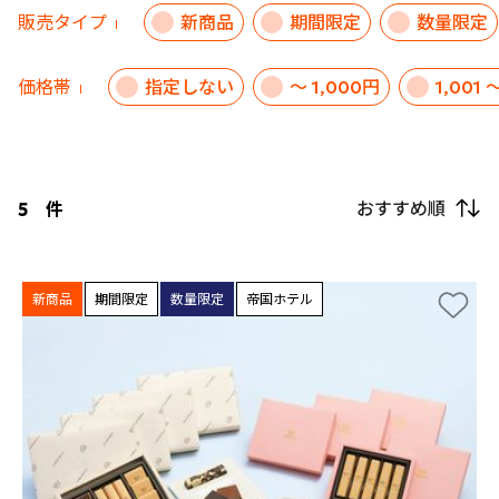
販売タイプ
新商品
期間限定
数量限定
価格帯
指定しない
～ 1,000円
1,001 
おすすめ順
5
件
新商品
期間限定
数量限定
帝国ホテル