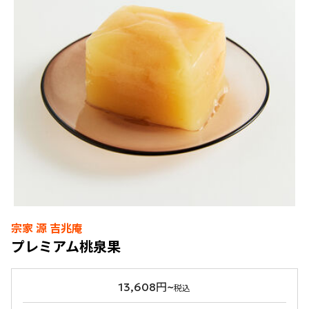
宗家 源 吉兆庵
プレミアム桃泉果
13,608円~
税込