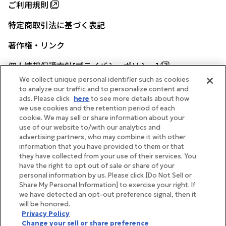
ご利用規則
特定商取引法に基づく表記
著作権・リンク
個人情報保護方針[プライバシーポリシー]
We collect unique personal identifier such as cookies
to analyze our traffic and to personalize content and
ads. Please click
here
to see more details about how
帝国ホテル公式サイト
we use cookies and the retention period of each
cookie. We may sell or share information about your
use of our website to/with our analytics and
advertising partners, who may combine it with other
information that you have provided to them or that
they have collected from your use of their services. You
FOLLOW
have the right to opt out of sale or share of your
personal information by us. Please click [Do Not Sell or
Share My Personal Information] to exercise your right. If
we have detected an opt-out preference signal, then it
will be honored.
Copyright Imperial Hotel, Ltd.
Privacy Policy
Change your sell or share preference