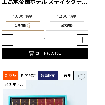
上高地帝国ホテル スティックチョコレート（KT-9）
1,080円
1,200円
税込
税込
?
会員価格
通常価格
カートに入れる
新商品
期間限定
数量限定
上高地
帝国ホテル