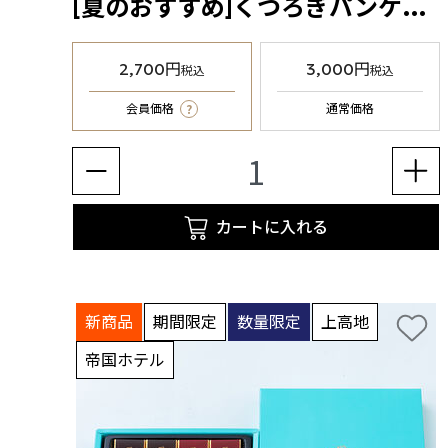
[夏のおすすめ]くつろぎパンケーキセット（冷凍食品）
2,700円
3,000円
税込
税込
?
会員価格
通常価格
カートに入れる
新商品
期間限定
数量限定
上高地
帝国ホテル