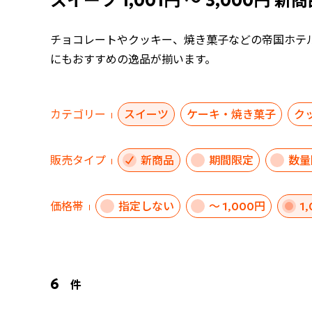
スイーツ 1,001円 ～ 3,000円 新
チョコレートやクッキー、焼き菓子などの帝国ホテ
にもおすすめの逸品が揃います。
カテゴリー
スイーツ
ケーキ・焼き菓子
ク
販売タイプ
新商品
期間限定
数量
価格帯
指定しない
～ 1,000円
1
6
件