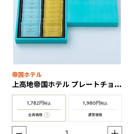
帝国ホテル
上高地帝国ホテル プレートチョコレート（アールグレイ&カフェ）（KT-17P）
1,782円
1,980円
税込
税込
?
会員価格
通常価格