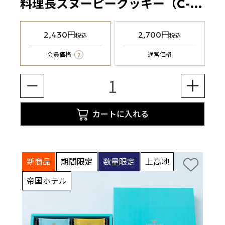
料理長スヌーピークッキー（C-25S2）12枚
2,430円
2,700円
税込
税込
?
会員価格
通常価格
カートに入れる
新商品
期間限定
数量限定
上高地
帝国ホテル