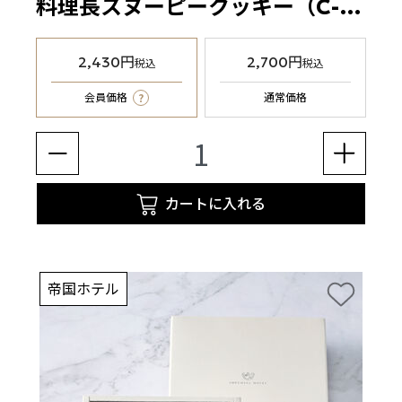
料理長スヌーピークッキー（C-25S2）12枚
2,430円
2,700円
税込
税込
?
会員価格
通常価格
カートに入れる
帝国ホテル