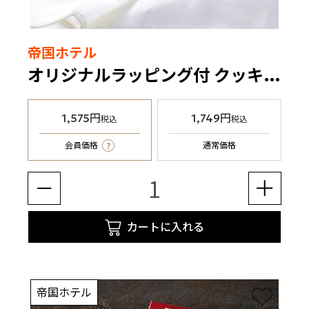
帝国ホテル
オリジナルラッピング付 クッキー（C-15BE）4種20個入
1,575円
1,749円
税込
税込
?
会員価格
通常価格
カートに入れる
帝国ホテル