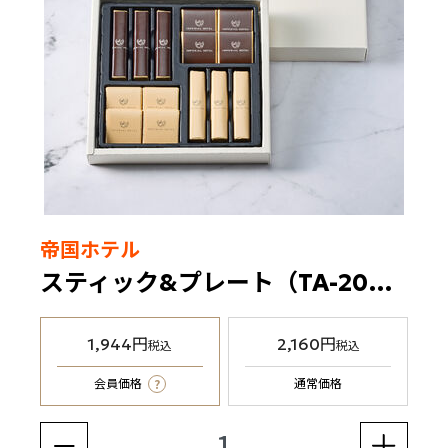
帝国ホテル
スティック&プレート（TA-20BE）4種14個入
1,944円
2,160円
税込
税込
?
会員価格
通常価格