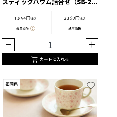
スティックバウム詰合せ（SB-20BE）4種7個入
1,944円
2,160円
税込
税込
?
会員価格
通常価格
カートに入れる
福岡県