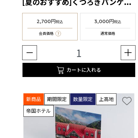
[夏のおすすめ]くつろぎパンケーキセット（冷凍食品）
2,700円
3,000円
税込
税込
?
会員価格
通常価格
カートに入れる
新商品
期間限定
数量限定
上高地
帝国ホテル