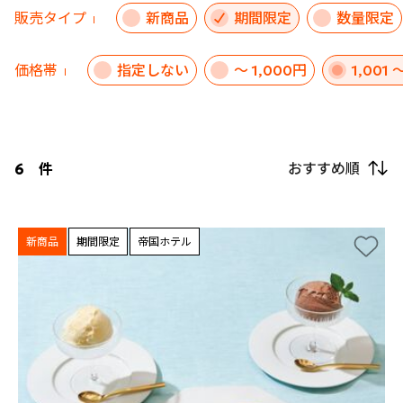
販売タイプ
新商品
期間限定
数量限定
価格帯
指定しない
～ 1,000円
1,001 
おすすめ順
6
件
新商品
期間限定
帝国ホテル