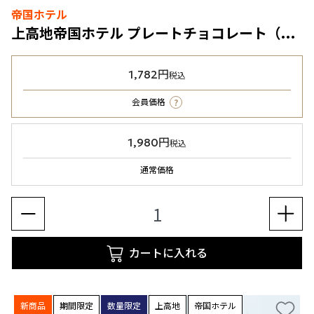
帝国ホテル
上高地帝国ホテル プレートチョコレート（アールグレイ&カフェ）（KT-17P）
1,782円
税込
?
会員価格
1,980円
税込
通常価格
カートに入れる
新商品
期間限定
数量限定
上高地
帝国ホテル