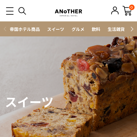
0
帝国ホテル商品
スイーツ
グルメ
飲料
生活雑貨
ス
スイーツ