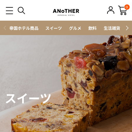
0
帝国ホテル商品
スイーツ
グルメ
飲料
生活雑貨
ス
スイーツ