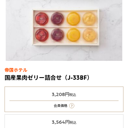
帝国ホテル
国産果肉ゼリー詰合せ（J-33BF）
3,208円
税込
?
会員価格
3,564円
税込