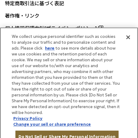
特定商取引法に基づく表記
著作権・リンク
個人情報保護方針[プライバシーポリシー]
We collect unique personal identifier such as cookies
to analyze our traffic and to personalize content and
ads. Please click
here
to see more details about how
帝国ホテル公式サイト
we use cookies and the retention period of each
cookie. We may sell or share information about your
use of our website to/with our analytics and
advertising partners, who may combine it with other
information that you have provided to them or that
they have collected from your use of their services. You
FOLLOW
have the right to opt out of sale or share of your
personal information by us. Please click [Do Not Sell or
Share My Personal Information] to exercise your right. If
we have detected an opt-out preference signal, then it
will be honored.
Copyright Imperial Hotel, Ltd.
Privacy Policy
Change your sell or share preference
Do Not Sell or Share My Personal Information