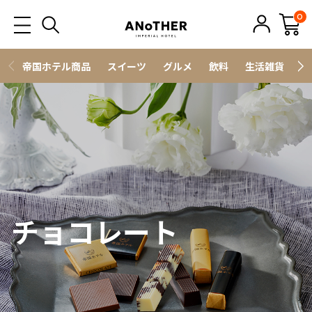
0
帝国ホテル商品
スイーツ
グルメ
飲料
生活雑貨
ス
チョコレート