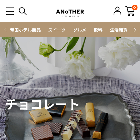
0
帝国ホテル商品
スイーツ
グルメ
飲料
生活雑貨
ス
チョコレート