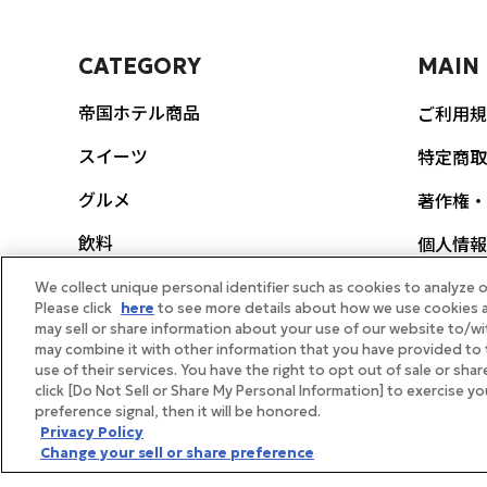
CATEGORY
MAIN
帝国ホテル商品
ご利用規
スイーツ
特定商取
グルメ
著作権・
飲料
個人情報
ポリシー
生活雑貨
We collect unique personal identifier such as cookies to analyze o
Please click
here
to see more details about how we use cookies a
FEAT
may sell or share information about your use of our website to/wi
スヌーピー
may combine it with other information that you have provided to 
use of their services. You have the right to opt out of sale or sha
帝国ホテ
ギフト券
click [Do Not Sell or Share My Personal Information] to exercise y
preference signal, then it will be honored.
メディア
体験・イベント
Privacy Policy
Change your sell or share preference
帝国ホテ
ギフト向け商品