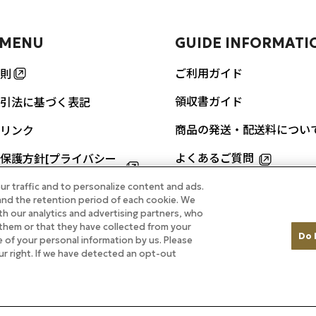
 MENU
GUIDE INFORMATI
ご利用ガイド
則
領収書ガイド
引法に基づく表記
商品の発送・配送料につい
リンク
よくあるご質問
保護方針[プライバシー
]
ur traffic and to personalize content and ads.
お問い合わせ
nd the retention period of each cookie. We
URES
th our analytics and advertising partners, who
them or that they have collected from your
Do 
re of your personal information by us. Please
ルのカレーをご自宅で
our right. If we have detected an opt-out
掲載商品
ル ホテルメイド特集