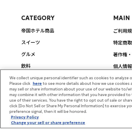
CATEGORY
MAIN
帝国ホテル商品
ご利用規
スイーツ
特定商取
グルメ
著作権・
飲料
個人情報
ポリシー
生活雑貨
We collect unique personal identifier such as cookies to analyze o
Please click
here
to see more details about how we use cookies a
FEAT
may sell or share information about your use of our website to/wi
スヌーピー
may combine it with other information that you have provided to 
use of their services. You have the right to opt out of sale or sha
帝国ホテ
ギフト券
click [Do Not Sell or Share My Personal Information] to exercise y
preference signal, then it will be honored.
メディア
体験・イベント
Privacy Policy
Change your sell or share preference
帝国ホテ
ギフト向け商品