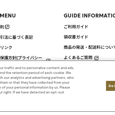
 MENU
GUIDE INFORMATI
ご利用ガイド
則
領収書ガイド
引法に基づく表記
商品の発送・配送料につい
リンク
よくあるご質問
保護方針[プライバシー
]
ur traffic and to personalize content and ads.
お問い合わせ
nd the retention period of each cookie. We
URES
th our analytics and advertising partners, who
them or that they have collected from your
Do 
re of your personal information by us. Please
ルのカレーをご自宅で
our right. If we have detected an opt-out
掲載商品
ル ホテルメイド特集