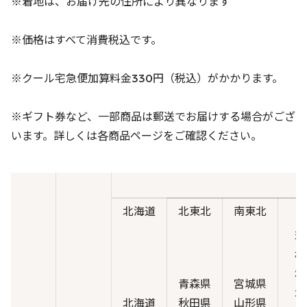
※着地は、お届け先の住所により異なります
※価格はすべて消費税込です。
※クール宅急便加算料金330円（税込）がかかります。
※ギフト券など、一部商品は郵送でお届けする場合がござ
います。詳しくは各商品ページをご確認ください。
北海道
北東北
南東北
茨
栃
群
青森県
宮城県
埼
北海道
秋田県
山形県