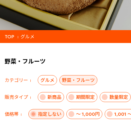
TOP
グルメ
野菜・フルーツ
カテゴリー
グルメ
野菜・フルーツ
販売タイプ
新商品
期間限定
数量限定
価格帯
指定しない
～ 1,000円
1,001 