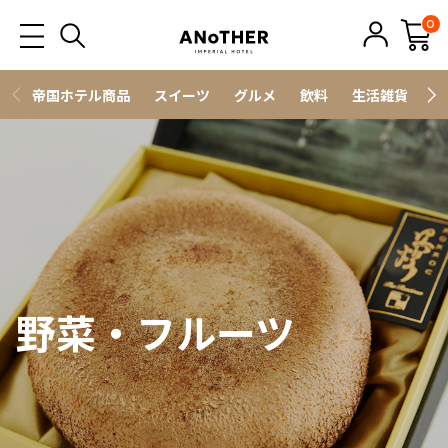
0
帝国ホテル商品
スイーツ
グルメ
飲料
生活雑貨
ス
野菜・フルーツ