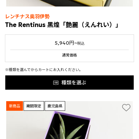
レンチナス奥羽伊勢
The Rentinus 黑煌「艶麗（えんれい）」
5,940円~
税込
通常価格
※種類を選んでからカートにお入れください。
種類を選ぶ
新商品
期間限定
鹿児島県