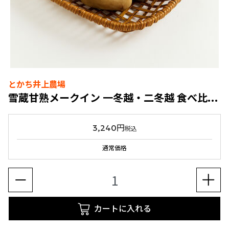
とかち井上農場
雪蔵甘熟メークイン 一冬越・二冬越 食べ比べセット
3,240円
税込
通常価格
カートに入れる