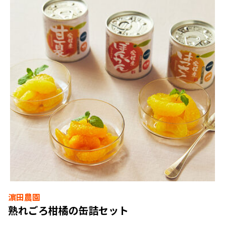
濵田農園
熟れごろ柑橘の缶詰セット