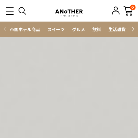
0
帝国ホテル商品
スイーツ
グルメ
飲料
生活雑貨
ス