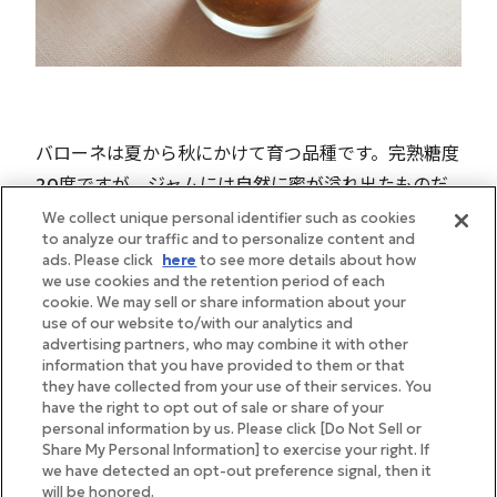
バローネは夏から秋にかけて育つ品種です。完熟糖度
20度ですが、ジャムには自然に蜜が溢れ出たものだ
けを使用し、砂糖はほとんど使わず、いちじく本来の
We collect unique personal identifier such as cookies
to analyze our traffic and to personalize content and
濃厚な甘味を頼りに作ります。隠し味にはいちじくの
ads. Please click
here
to see more details about how
繊細な風味を引き立てるセイロンシナモンとバニラビ
we use cookies and the retention period of each
cookie. We may sell or share information about your
ーンズを使用。シンプルでありながら、洗練された上
use of our website to/with our analytics and
質な味わいが楽しめます。天然の恵みゆえに、いちじ
advertising partners, who may combine it with other
information that you have provided to them or that
くの状態は日々変化します。そのため、手作業で作れ
they have collected from your use of their services. You
る分だけを仕込み、鍋をかき混ぜながら美味しく仕上
have the right to opt out of sale or share of your
personal information by us. Please click [Do Not Sell or
がる瞬間を見極めます。
Share My Personal Information] to exercise your right. If
we have detected an opt-out preference signal, then it
will be honored.