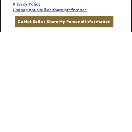
Privacy Policy
Change your sell or share preference
Do Not Sell or Share My Personal Information
カートに入れる
One’s Fig Farmでは、農薬や化学肥料、動物性肥料
を使わず自然の力で育てています。下草を抑えるため
のシートを敷いたり、虫や鳥から守るためネットをか
けたり、日光を十分に浴びて風通しよくするための細