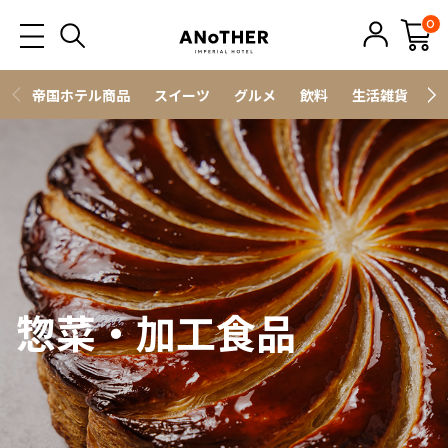
0
帝国ホテル商品
スイーツ
グルメ
飲料
生活雑貨
ス
惣菜・加工食品