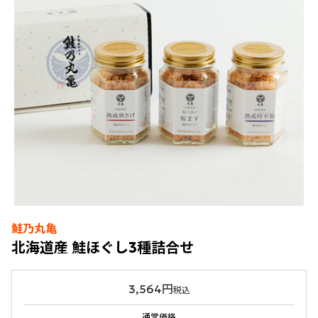
鮭乃丸亀
北海道産 鮭ほぐし3種詰合せ
3,564円
税込
通常価格