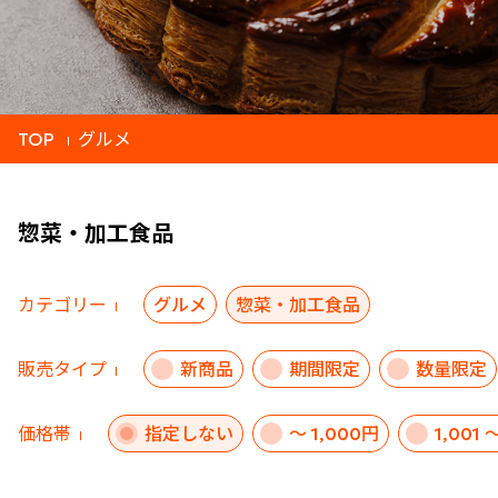
TOP
グルメ
惣菜・加工食品
カテゴリー
グルメ
惣菜・加工食品
販売タイプ
新商品
期間限定
数量限定
価格帯
指定しない
～ 1,000円
1,001 