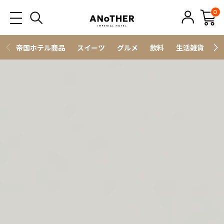
0
帝国ホテル商品
スイーツ
グルメ
飲料
生活雑貨
ス