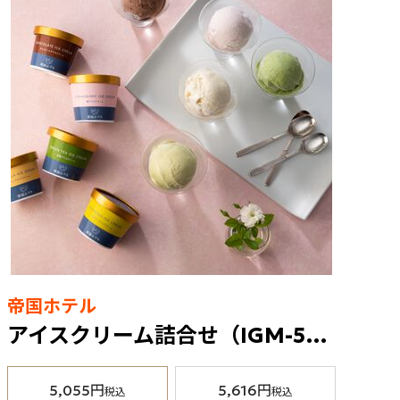
帝国ホテル
アイスクリーム詰合せ（IGM-52）5種10個入（冷凍食品）
5,055円
5,616円
税込
税込