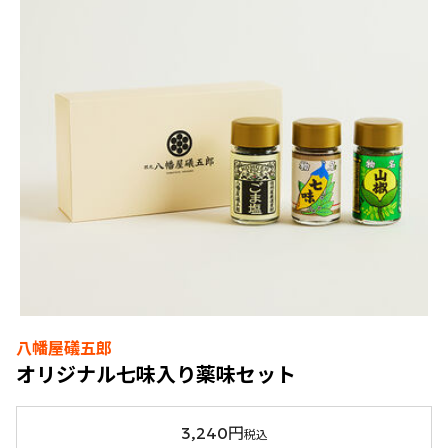
八幡屋礒五郎
オリジナル七味入り薬味セット
3,240円
税込