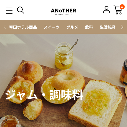
0
帝国ホテル商品
スイーツ
グルメ
飲料
生活雑貨
ス
ジャム・調味料